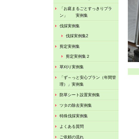
「お庭まるごとすっきりプラ
ン」 実例集
伐採実例集
伐採実例集2
剪定実例集
剪定実例集２
草刈り実例集
「ず～っと安心プラン（年間管
理）」実例集
防草シート設置実例集
ツタの除去実例集
特殊伐採実例集
よくある質問
ご依頼の流れ