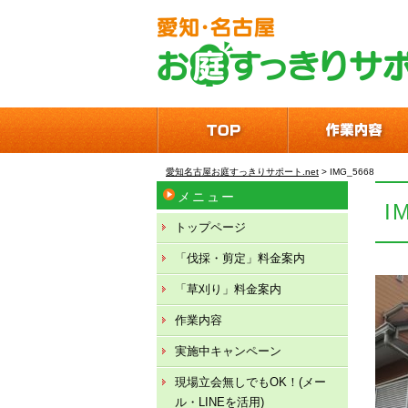
愛知名古屋お庭すっきりサポート.net
>
IMG_5668
メニュー
I
トップページ
「伐採・剪定」料金案内
「草刈り」料金案内
作業内容
実施中キャンペーン
現場立会無しでもOK！(メー
ル・LINEを活用)