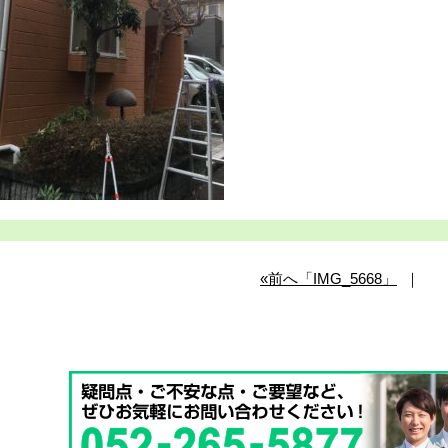
«前へ「IMG_5668」
｜