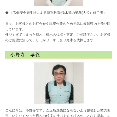
◆ （労働安全衛生法による特別教育(伐木等の業務(大径）修了者）
日々、お客様とのお打合せや現場作業のため元気に愛知県内を飛び回
っています。
伸びすぎてしまった庭木、植木の伐採・剪定、ご相談下さい。お客様
のご要望に沿って、しっかり・すっきり庭木を伐採します！
小野寺 孝義
こんにちは、小野寺です。ご近所迷惑にならないよう越境した枝の剪
定、いらなくなった樹木の伐採を行います！植木のことなら是非、レ