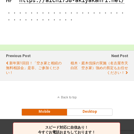
HP
https://aichi758-akiyakanri.net/
・・・・・・・・・・・・・・・・・・・・・
・・・・・・・・・・・・
Previous Post
Next Post
新年第1回目！「空き家と相続の
植木・庭木伐採の実施（名古屋市天
無料相談会」是非、ご参加くださ
白区 空き家）強めの剪定もお任せ
い！
ください！
Back to top
Mobile
Desktop
スピード対応に自信あり！
今すぐお電話おまちしております！