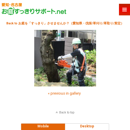
Back to お庭を「すっきり」させませんか？（愛知県・伐採/草刈り/草取り/剪定）
« previous in gallery
Back to top
Mobile
Desktop