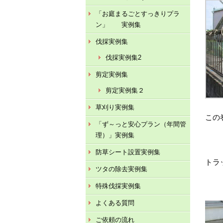
「お庭まるごとすっきりプラ
ン」 実例集
伐採実例集
伐採実例集2
剪定実例集
剪定実例集２
草刈り実例集
この
「ず～っと安心プラン（年間管
理）」実例集
防草シート設置実例集
トラ
ツタの除去実例集
特殊伐採実例集
よくある質問
ご依頼の流れ