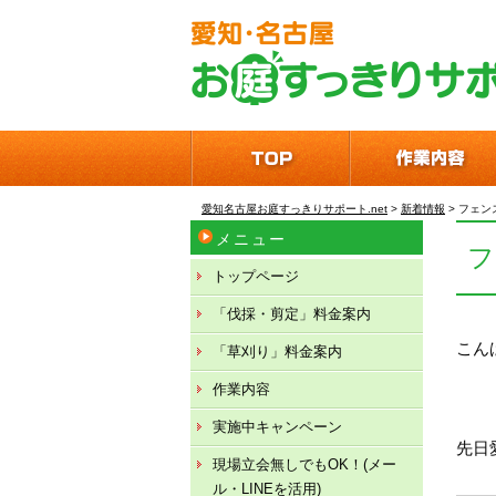
愛知名古屋お庭すっきりサポート.net
>
新着情報
>
フェン
メニュー
トップページ
「伐採・剪定」料金案内
こん
「草刈り」料金案内
作業内容
実施中キャンペーン
先日
現場立会無しでもOK！(メー
ル・LINEを活用)