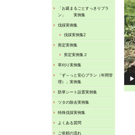
ー
「お庭まるごとすっきりプラ
ン」 実例集
伐採実例集
伐採実例集2
剪定実例集
剪定実例集２
草刈り実例集
「ず～っと安心プラン（年間管
理）」実例集
防草シート設置実例集
ツタの除去実例集
特殊伐採実例集
よくある質問
ご依頼の流れ