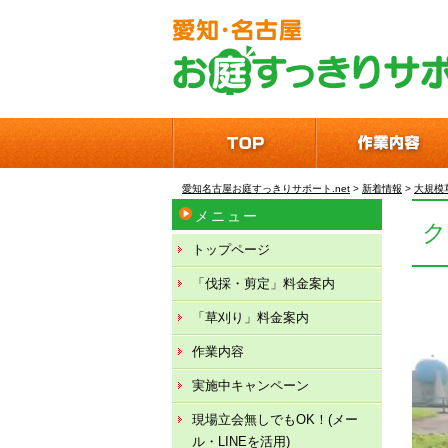
愛知名古屋お庭すっきりサポート.net
>
新着情報
>
大規模
メニュー
トップページ
「伐採・剪定」料金案内
動
「草刈り」料金案内
画
作業内容
プ
実施中キャンペーン
レ
ー
現場立会無しでもOK！(メー
ヤ
ル・LINEを活用)