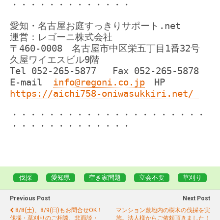
・・・・・・・・・・・・・
愛知・名古屋お庭すっきりサポート.net
運営：レゴーニ株式会社
〒460-0008 名古屋市中区栄五丁目1番32号
久屋ワイエスビル9階
Tel 052-265-5877 Fax 052-265-5878
E-mail
info@regoni.co.jp
HP
https://aichi758-oniwasukkiri.net/
・・・・・・・・・・・・・・・・・・・・・
・・・・・・・・・・・・・
伐採
愛知県
空き家問題
立会不要
草刈り
Previous Post
Next Post
8/8(土)、8/9(日)もお問合せOK！
マンション敷地内の樹木の伐採を実
伐採・草刈りのご相談、非面談・
施。法人様からご依頼頂きました！