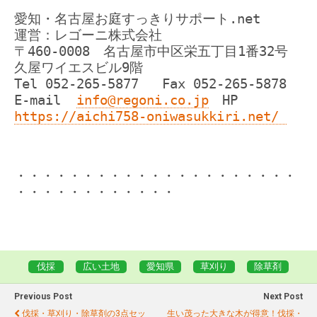
愛知・名古屋お庭すっきりサポート.net
運営：レゴーニ株式会社
〒460-0008 名古屋市中区栄五丁目1番32号
久屋ワイエスビル9階
Tel 052-265-5877 Fax 052-265-5878
E-mail
info@regoni.co.jp
HP
https://aichi758-oniwasukkiri.net/
・・・・・・・・・・・・・・・・・・・・・
・・・・・・・・・・・・
伐採
広い土地
愛知県
草刈り
除草剤
Previous Post
Next Post
伐採・草刈り・除草剤の3点セッ
生い茂った大きな木が得意！伐採・