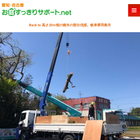
Back to 高さ20ｍ程の樹木の部分伐採。岐阜県羽島市