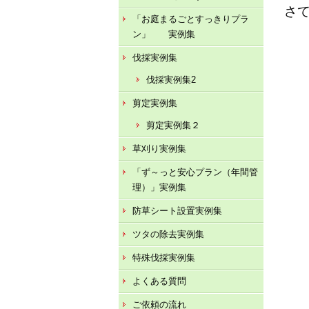
さ
「お庭まるごとすっきりプラ
ン」 実例集
伐採実例集
伐採実例集2
剪定実例集
剪定実例集２
草刈り実例集
「ず～っと安心プラン（年間管
理）」実例集
防草シート設置実例集
ツタの除去実例集
特殊伐採実例集
よくある質問
ご依頼の流れ