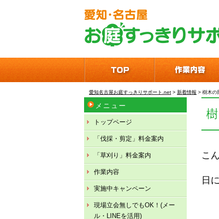
愛知名古屋お庭すっきりサポート.net
>
新着情報
>
樹木の
メニュー
トップページ
「伐採・剪定」料金案内
こ
「草刈り」料金案内
作業内容
日
実施中キャンペーン
現場立会無しでもOK！(メー
ル・LINEを活用)