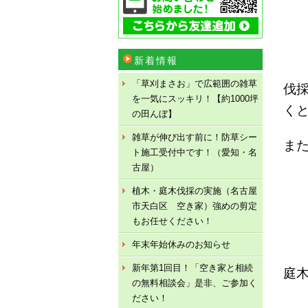
新着情報
「草刈まさお」で広範囲の雑草
伐
を一気にスッキリ！【約1000坪
く
の田んぼ】
雑草が伸び出す前に！防草シー
ま
ト施工受付中です！（愛知・名
古屋）
植木・庭木伐採の実施（名古屋
市天白区 空き家）強めの剪定
もお任せください！
年末年始休みのお知らせ
新年第1回目！「空き家と相続
庭
の無料相談会」是非、ご参加く
ださい！