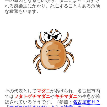
ーの原因となるものから、ダニによって媒介さ
れる感染症にかかり、死亡することもある危険
な種類もいます。
その代表として
マダニ
があげられ、名古屋市内
では
フタトゲチマダニ
や
キチマダニ
の生息が確
認されているそうです。（参照：
名古屋市ＨＰ