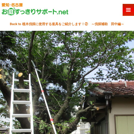
Back to 植木伐採に使用する道具をご紹介します！② ～伐採補助 田中編～