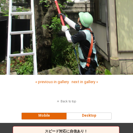
« previous in gallery
next in gallery »
Back to top
Mobile
Desktop
スピード対応に自信あり！