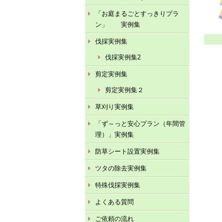
「お庭まるごとすっきりプラ
ン」 実例集
伐採実例集
伐採実例集2
剪定実例集
剪定実例集２
草刈り実例集
「ず～っと安心プラン（年間管
理）」実例集
防草シート設置実例集
ツタの除去実例集
特殊伐採実例集
よくある質問
ご依頼の流れ