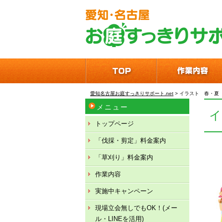
愛知名古屋お庭すっきりサポート.net
>
イラスト 春・夏
メニュー
トップページ
「伐採・剪定」料金案内
「草刈り」料金案内
作業内容
実施中キャンペーン
現場立会無しでもOK！(メー
ル・LINEを活用)