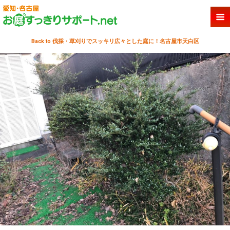
Back to 伐採・草刈りでスッキリ広々とした庭に！名古屋市天白区